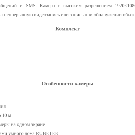
сообщений и SMS. Камера с высоким разрешением 1920×10
а непрерывную видеозапись или запись при обнаружении объект
Комплект
Особенности камеры
ния
 10 м
меры на одном экране
емами умного дома RUBETEK