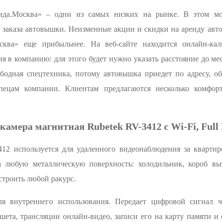
а.Москва» – одни из самых низких на рынке. В этом мож
заказа автовышки. Неизменные акции и скидки на аренду авт
ква» еще прибыльнее. На веб-сайте находится онлайн-кал
я в компанию: для этого будет нужно указать расстояние до ме
ободная спецтехника, потому автовышка приедет по адресу, об
спецам компании. Клиентам предлагаются несколько комфор
-камера магнитная Rubetek RV-3412 с Wi-Fi, Full
412 используется для удаленного видеонаблюдения за квартир
а любую металлическую поверхность: холодильник, короб вы
строить любой ракурс.
ля внутреннего использования. Передает цифровой сигнал ч
шета, трансляции онлайн-видео, записи его на карту памяти и