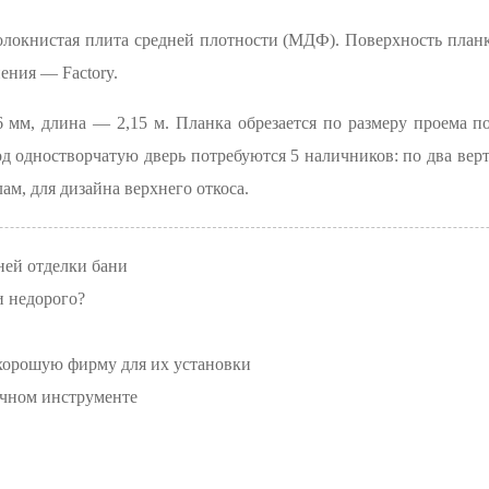
локнистая плита средней плотности (МДФ). Поверхность планк
ения — Factory.
 мм, длина — 2,15 м. Планка обрезается по размеру проема п
д одностворчатую дверь потребуются 5 наличников: по два ве
ам, для дизайна верхнего откоса.
ней отделки бани
и недорого?
хорошую фирму для их установки
очном инструменте