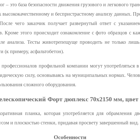
ог – это база безопасности движения грузового и легкового тра
 к высококачественному и беспристрастному анализу данных. П
 После чего заказчик получает развернутый ответ с указани
в. Кроме этого происходит ознакомление с фото образцов с ка
сле анализа. Тесты животрепещуще проводить не только лишь
 (к примеру, асфальтобетон).
профессионалов профильной компании могут употребляться в 
идическую силу, основываясь на муниципальных нормах. Челов
пользования сложного оборудования.
лескопический Форт дюплекс 70x2150 мм, цвет
ративная планка, которая употребляется для обрамления д
сом и плоскостью стенки, придавая просвету завершенный вид. 
Особенности