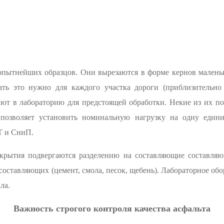
 опытнейших образцов. Они вырезаются в форме кернов малень
лать это нужно для каждого участка дороги (приблизительно
ют в лабораторию для предстоящей обработки. Некие из их по
позволяет установить номинальную нагрузку на одну един
Т и СниП.
крытия подвергаются разделению на составляющие составля
составляющих (цемент, смола, песок, щебень). Лабораторное обо
ла.
Важность строгого контроля качества асфальта