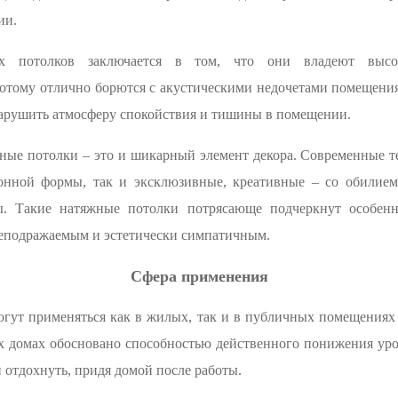
ии.
их потолков заключается в том, что они владеют вы
тому отлично борются с акустическими недочетами помещения 
нарушить атмосферу спокойствия и тишины в помещении.
жные потолки – это и шикарный элемент декора. Современные 
онной формы, так и эксклюзивные, креативные – со обилие
ы. Такие натяжные потолки потрясающе подчеркнут особенн
неподражаемым и эстетически симпатичным.
Сфера применения
гут применяться как в жилых, так и в публичных помещениях 
 домах обосновано способностью действенного понижения уров
 отдохнуть, придя домой после работы.