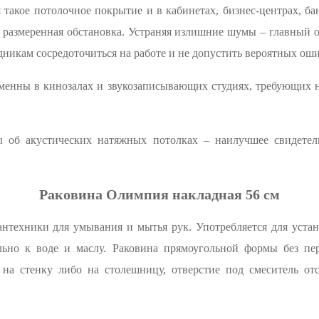
такое потолочное покрытие и в кабинетах, бизнес-центрах, бан
и размеренная обстановка. Устраняя излишние шумы – главный
никам сосредоточиться на работе и не допустить вероятных оши
нны в кинозалах и звукозаписывающих студиях, требующих не
ы об акустических натяжных потолках – наилучшее свидетел
Раковина Олимпия накладная 56 см
техники для умывания и мытья рук. Употребляется для устан
льно к воде и маслу. Раковина прямоугольной формы без пер
 на стенку либо на столешницу, отверстие под смеситель отс