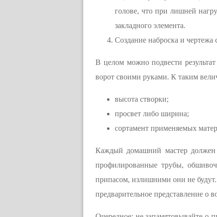
голове, что при лишней нагр
закладного элемента.
Создание наброска и чертежа 
В целом можно подвести результат
ворот своими руками. К таким вели
высота створки;
просвет либо ширина;
сортамент применяемых матер
Каждый домашний мастер должен д
профилированные трубы, обшивочн
припасом, излишними они не будут.
предварительное представление о в
Очередное: не запамятовывайте о п