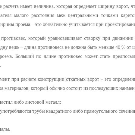
е расчета имеет величина, которая определяет ширину ворот, 
зателя малого расстояния меж центральными точками карет
ирины проема – это обязательно учитывается при проектирован
ь противовес, который уравновешивает створку при движении 
е одну вещь – длина противовеса не должна быть меньше 40 % о
роема. Больший по длине противовес может стать предпосыл
.
нт при расчете конструкции откатных ворот – это определени
ра материалов, который обычно состоит из последующих наимен
стил либо листовой металл;
 употребляются трубы квадратного либо прямоугольного сечения
иалы.