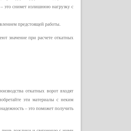
е – это снимет излишнюю нагрузку с
авлением предстоящей работы.
еют значение при расчете откатных
оизводства откатных ворот входят
иобретайте эти материалы с неким
 надежность – это поможет получить
ко лишь дождики и связанную с ними