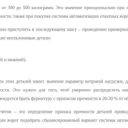
ь от 300 до 500 килограмм. Это значение принципиально при
ости, также при покупке системы автоматизации откатных воро
жно приступить к последующему шагу – проведению примерног
кие неотклонимые детали:
ий и нижний).
 этих деталей имеет значение параметр ветровой нагрузки, 
ности. Это нужно для того, чтоб умеренно распределить на
ендуется брать фурнитуру с припасом прочности в 20-30 % от об
четов – это определение припаса прочности деталей привод
ции ворот подобрать сбалансированный вариант системы авто