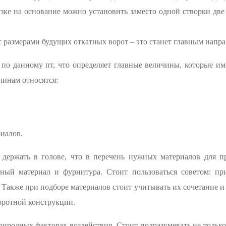
узке на основание можно установить заместо одной створки дв
с размерами будущих откатных ворот – это станет главным напр
 по данному пт, что определяет главные величины, которые им
чинам относятся:
иалов.
ержать в голове, что в перечень нужных материалов для пр
ый материал и фурнитура. Стоит пользоваться советом: пр
 Также при подборе материалов стоит учитывать их сочетание и
оротной конструкции.
риродных факторах воздействия. Стоит подразумевать не толь