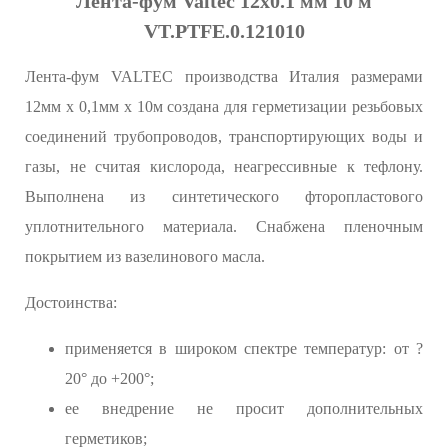
Лента-фум Valtec 12х0.1 мм 10 м
VT.PTFE.0.121010
Лента-фум VALTEC производства Италия размерами
12мм х 0,1мм х 10м создана для герметизации резьбовых
соединений трубопроводов, транспортирующих воды и
газы, не считая кислорода, неагрессивные к тефлону.
Выполнена из синтетического фторопластового
уплотнительного материала. Снабжена пленочным
покрытием из вазелинового масла.
Достоинства:
применяется в широком спектре температур: от ?
20° до +200°;
ее внедрение не просит дополнительных
герметиков;