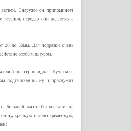
) ветвей. Снаружи он припоминает
 резания, нередко они делаются с
от 20 до 50мм. Для подрезки очень
 действие особым шнуром.
садовой она серповидная. Лучшая её
ном подтачивании, ну и прослужит
 на большой высоте без залезания на
стницу, крепкую и долговременную,
чен!