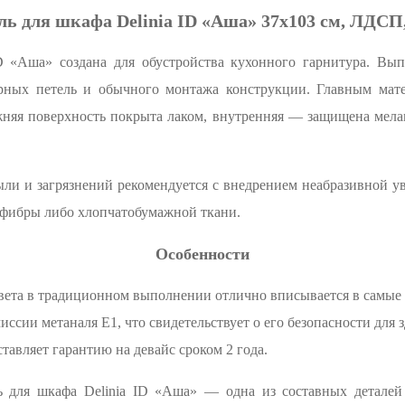
 для шкафа Delinia ID «Аша» 37x103 см, ЛДСП
D «Аша» создана для обустройства кухонного гарнитура. Вып
ерных петель и обычного монтажа конструкции. Главным ма
ужняя поверхность покрыта лаком, внутренняя — защищена мел
ыли и загрязнений рекомендуется с внедрением неабразивной у
фибры либо хлопчатобумажной ткани.
Особенности
ета в традиционном выполнении отлично вписывается в самые 
иссии метаналя E1, что свидетельствует о его безопасности для з
тавляет гарантию на девайс сроком 2 года.
 для шкафа Delinia ID «Аша» — одна из составных деталей 