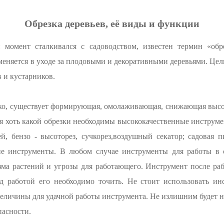
Обрезка деревьев, её виды и функции
 момент сталкивался с садоводством, известен термин «обр
еняется в уходе за плодовыми и декоративными деревьями. Цель
 и кустарников.
ько, существует формирующая, омолаживающая, снижающая выс
я хоть какой обрезки необходимы высококачественные инструм
ей, бензо - высоторез, сучкорез,воздушный секатор; садовая 
гие инструменты. В любом случае инструменты для работы в
зма растений и угрозы для работающего. Инструмент после раб
д работой его необходимо точить. Не стоит использовать ин
еличины для удачной работы инструмента. Не излишним будет н
пасности.