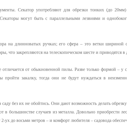
ументы. Секатор употребляют для обрезки тонких (до 20мм
екаторы могут быть с параллельными лезвиями и однобокого
ора на длинноватых ручках; его сфера – это ветки шириной 
ры, что закрепляются на телескопическом шесте и приводятся в
е отличается от обыкновенной пилы. Разве только формой – у 
ы пройти закалку, тогда они не будут нуждаться в неизмен
 саду без их не обойтись. Они дают возможность делать обрезку
ют в большинстве случаев из металла. Довольно приобрести ле
2-ух до восьми метров – и комфорт любителя – садовода обеспе