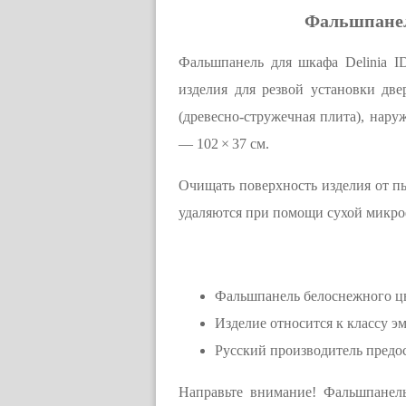
Фальшпанель
Фальшпанель для шкафа Delinia I
изделия для резвой установки дв
(древесно-стружечная плита), нар
— 102 × 37 см.
Очищать поверхность изделия от п
удаляются при помощи сухой микро
Фальшпанель белоснежного цв
Изделие относится к классу эм
Русский производитель предос
Направьте внимание! Фальшпанель